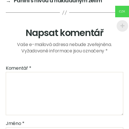
→
Panini s nivou a nakládaným zelím
CZK
Napsat komentář
Vaše e-mailová adresa nebude zveřejněna.
Vyžadované informace jsou označeny
*
Komentář
*
Jméno
*