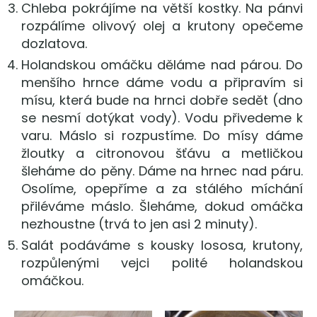
Chleba pokrájíme na větší kostky. Na pánvi
rozpálíme olivový olej a krutony opečeme
dozlatova.
Holandskou omáčku děláme nad párou. Do
menšího hrnce dáme vodu a připravím si
mísu, která bude na hrnci dobře sedět (dno
se nesmí dotýkat vody). Vodu přivedeme k
varu. Máslo si rozpustíme. Do mísy dáme
žloutky a citronovou šťávu a metličkou
šleháme do pěny. Dáme na hrnec nad páru.
Osolíme, opepříme a za stálého míchání
přiléváme máslo. Šleháme, dokud omáčka
nezhoustne (trvá to jen asi 2 minuty).
Salát podáváme s kousky lososa, krutony,
rozpůlenými vejci polité holandskou
omáčkou.