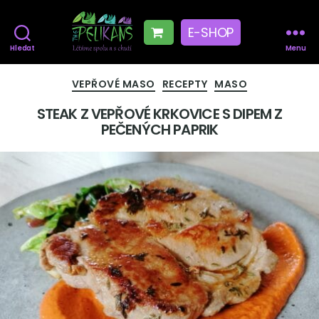
E-SHOP
Hledat
Menu
The
Pelikans
Rubriky
VEPŘOVÉ MASO
RECEPTY
MASO
STEAK Z VEPŘOVÉ KRKOVICE S DIPEM Z
PEČENÝCH PAPRIK