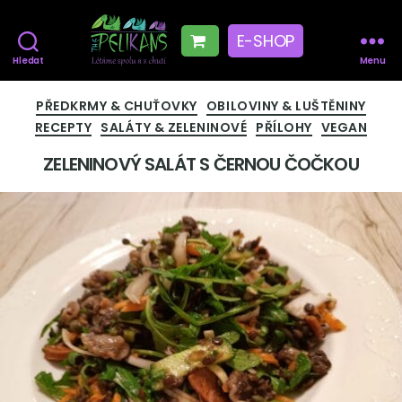
E-SHOP
Hledat
Menu
The
Pelikans
Rubriky
PŘEDKRMY & CHUŤOVKY
OBILOVINY & LUŠTĚNINY
RECEPTY
SALÁTY & ZELENINOVÉ
PŘÍLOHY
VEGAN
ZELENINOVÝ SALÁT S ČERNOU ČOČKOU