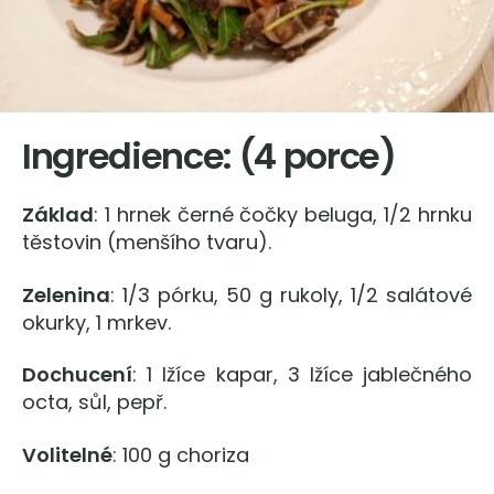
Ingredience: (4 porce)
Základ
: 1 hrnek černé čočky beluga, 1/2 hrnku
těstovin (menšího tvaru).
Zelenina
: 1/3 pórku, 50 g rukoly, 1/2 salátové
okurky, 1 mrkev.
Dochucení
: 1 lžíce kapar, 3 lžíce jablečného
octa, sůl, pepř.
Volitelné
: 100 g choriza