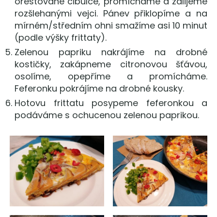
orestované cibulce, promícháme a zalijeme
rozšlehanými vejci. Pánev přiklopíme a na
mírném/středním ohni smažíme asi 10 minut
(podle výšky frittaty).
Zelenou papriku nakrájíme na drobné
kostičky, zakápneme citronovou šťávou,
osolíme, opepříme a promícháme.
Feferonku pokrájíme na drobné kousky.
Hotovu frittatu posypeme feferonkou a
podáváme s ochucenou zelenou paprikou.