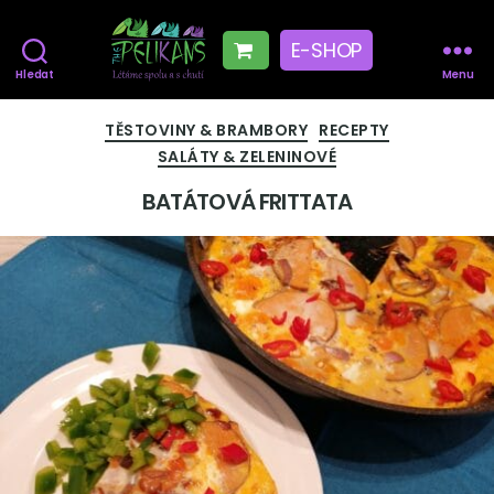
E-SHOP
Hledat
Menu
The
Pelikans
Rubriky
TĚSTOVINY & BRAMBORY
RECEPTY
SALÁTY & ZELENINOVÉ
BATÁTOVÁ FRITTATA