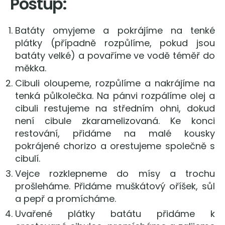
Postup:
Batáty omyjeme a pokrájíme na tenké
plátky (případně rozpůlíme, pokud jsou
batáty velké) a povaříme ve vodě téměř do
měkka.
Cibuli oloupeme, rozpůlíme a nakrájíme na
tenká půlkolečka. Na pánvi rozpálíme olej a
cibuli restujeme na středním ohni, dokud
není cibule zkaramelizovaná. Ke konci
restování, přidáme na malé kousky
pokrájené chorizo a orestujeme společně s
cibulí.
Vejce rozklepneme do mísy a trochu
prošleháme. Přidáme muškátový oříšek, sůl
a pepř a promícháme.
Uvařené plátky batátu přidáme k