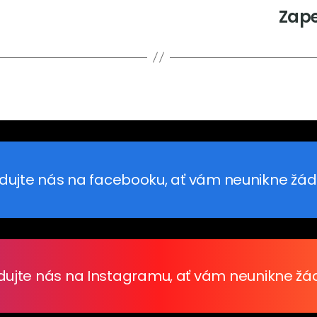
Zape
dujte nás na facebooku, ať vám neunikne žád
dujte nás na Instagramu, ať vám neunikne žá