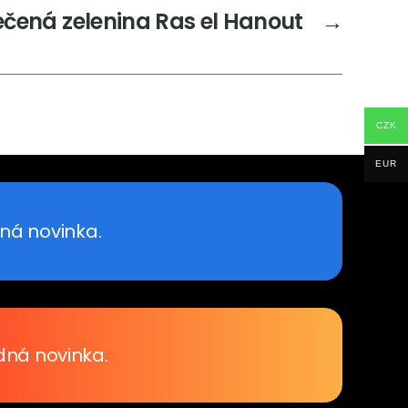
čená zelenina Ras el Hanout
→
CZK
EUR
ná novinka.
dná novinka.