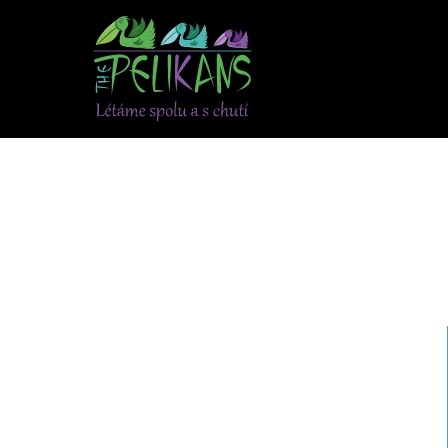
The
Pelikans