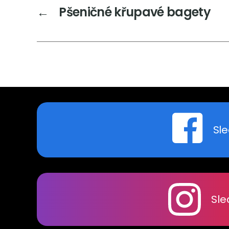
←
Pšeničné křupavé bagety
Sle
Sle