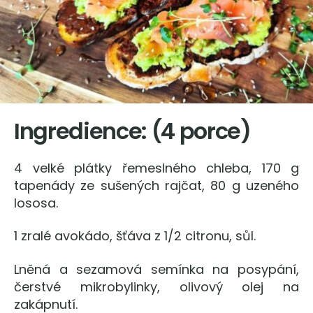
Ingredience: (4 porce)
4 velké plátky řemeslného chleba, 170 g
tapenády ze sušených rajčat, 80 g uzeného
lososa.
1 zralé avokádo, šťáva z 1/2 citronu, sůl.
Lněná a sezamová semínka na posypání,
čerstvé mikrobylinky, olivový olej na
zakápnutí.