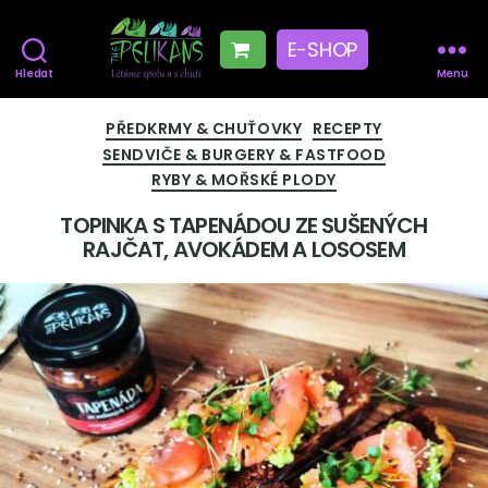
E-SHOP
Hledat
Menu
The
Pelikans
Rubriky
PŘEDKRMY & CHUŤOVKY
RECEPTY
SENDVIČE & BURGERY & FASTFOOD
RYBY & MOŘSKÉ PLODY
TOPINKA S TAPENÁDOU ZE SUŠENÝCH
RAJČAT, AVOKÁDEM A LOSOSEM