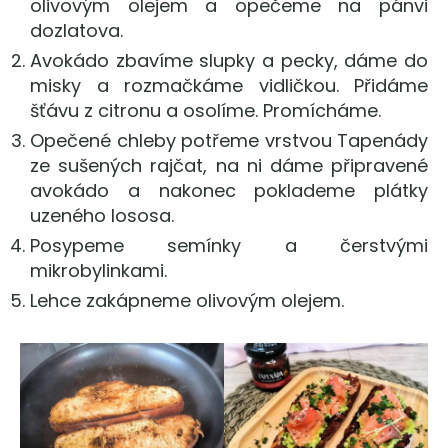
olivovým olejem a opečeme na pánvi
dozlatova.
Avokádo zbavíme slupky a pecky, dáme do
misky a rozmačkáme vidličkou. Přidáme
šťávu z citronu a osolíme. Promícháme.
Opečené chleby potřeme vrstvou Tapenády
ze sušených rajčat, na ni dáme připravené
avokádo a nakonec poklademe plátky
uzeného lososa.
Posypeme semínky a čerstvými
mikrobylinkami.
Lehce zakápneme olivovým olejem.