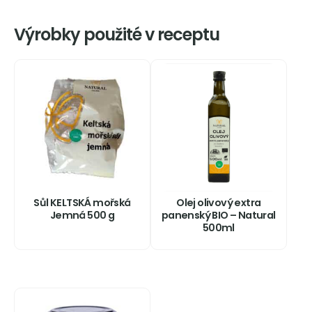
Výrobky použité v receptu
Sůl KELTSKÁ mořská
Olej olivový extra
Jemná 500 g
panenský BIO – Natural
500ml